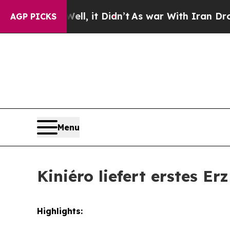
t Didn’t
As war With Iran Drove oil Prices Highe
AGP PICKS
Menu
Kiniéro liefert erstes E
Highlights: