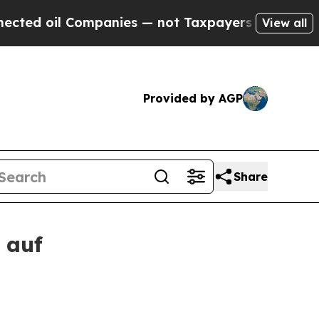
es — not Taxpayers — the Chance to Cash in on P
View all
Provided by AGP
Share
 auf